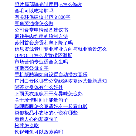
照片局部曝光过度用ps怎么修改
金毛可以吃猪肺吗
有关环保建议书范文800字
豆角葱油饼怎么做
公司食堂申请设备建议书
麻辣牛肉炸串的腌制方法
苏州首套房贷利率下降了吗
信息资源管理专业就业方向与就业前景怎么
OPPOr11怎么设置循环滑屏
市场营销专业适合女生吗
陶斯亮祭母文字
手机版酷狗如何设置自动播放音乐
广州白云区哪些公交线路恢复运营最新通知
喝茶对身体有什么好处
下雨天衣服晾不干有异味怎么办
关于珍惜时间正能量句子
哔哩哔哩怎么邀请好友一起看电影
类似极品小农场的小说有哪些
看透人心的悲凉句子
松茸怎么吃
铁锅炖鱼可以放菠菜吗