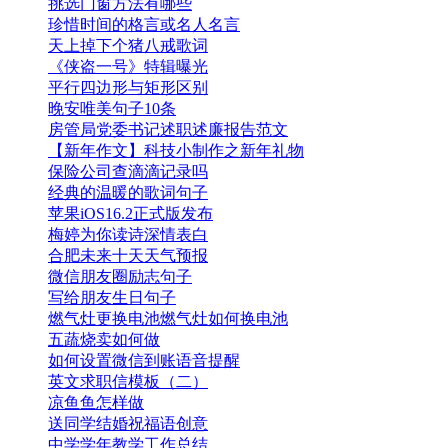
挑选门窗方法有哪些
珍惜时间的格言或名人名言
天上掉下个猪八戒歌词
《侠盗一号》特辑曝光
平行四边形与矩形区别
晚安唯美句子10条
房管局党委书记述职述廉报告范文
【新年作文】科技小制作之新年礼物
保险公司查滴滴记录吗
经典的温暖的歌词句子
苹果iOS16.2正式版发布
梅婷为你读诗深情表白
合肥未来十天天气预报
微信朋友圈励志句子
写给朋友生日句子
燃气灶更换电池燃气灶如何换电池
五蔬烧卖如何做
如何设置微信到账语音提醒
英文求职信模板（二）
凉鱼鱼怎样做
送同学结婚祝福语创意
中学学年教学工作总结