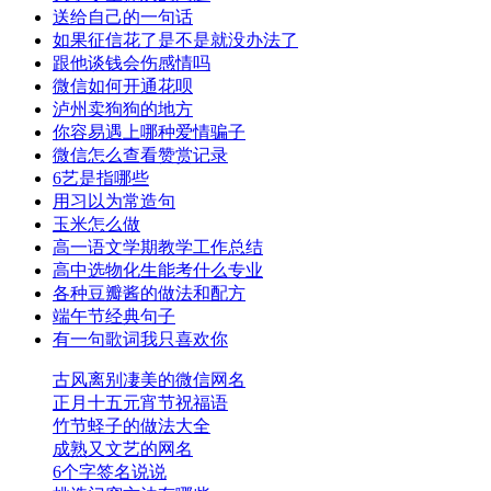
送给自己的一句话
如果征信花了是不是就没办法了
跟他谈钱会伤感情吗
微信如何开通花呗
泸州卖狗狗的地方
你容易遇上哪种爱情骗子
微信怎么查看赞赏记录
6艺是指哪些
用习以为常造句
玉米怎么做
高一语文学期教学工作总结
高中选物化生能考什么专业
各种豆瓣酱的做法和配方
端午节经典句子
有一句歌词我只喜欢你
古风离别凄美的微信网名
正月十五元宵节祝福语
竹节蛏子的做法大全
成熟又文艺的网名
6个字签名说说