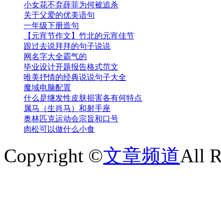
小女花不弃薛菲为何被追杀
关于父爱的优美语句
一年级下册造句
【元宵节作文】竹北的元宵佳节
跟过去说拜拜的句子说说
网名字大全霸气的
毕业设计开题报告格式范文
唯美抒情的经典说说句子大全
魔域电脑配置
什么是继发性皮肤损害各有何特点
属马（生肖马）和射手座
奥林匹克运动会宗旨和口号
肉松可以做什么小食
Copyright ©
文章频道
All 