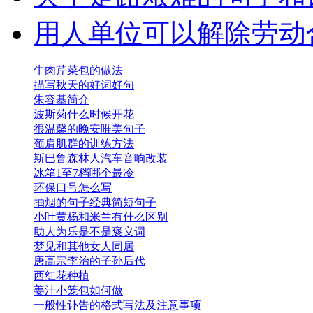
用人单位可以解除劳动
牛肉芹菜包的做法
描写秋天的好词好句
朱容基简介
波斯菊什么时候开花
很温馨的晚安唯美句子
颈肩肌群的训练方法
斯巴鲁森林人汽车音响改装
冰箱1至7档哪个最冷
环保口号怎么写
抽烟的句子经典简短句子
小叶黄杨和米兰有什么区别
助人为乐是不是褒义词
梦见和其他女人同居
唐高宗李治的子孙后代
西红花种植
姜汁小笼包如何做
一般性讣告的格式写法及注意事项