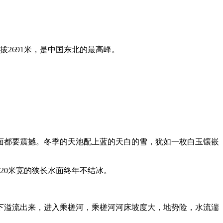
拔2691米，是中国东北的最高峰。
面都要震撼。冬季的天池配上蓝的天白的雪，犹如一枚白玉镶嵌
20米宽的狭长水面终年不结冰。
下溢流出来，进入乘槎河，乘槎河河床坡度大，地势险，水流湍