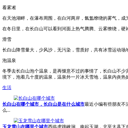
看雾凇
在天池湖畔，在瀑布周围，在白河两岸，氤氲缭绕的雾气，成
在冬日里，在长白山可以看到河面上热气腾腾、云雾缭绕，硬
滑雪
长白山降雪量大，少风沙，无污染，雪质好，共有冰雪运动场
泡温泉
冬季去长白山泡个温泉，是再惬意不过的事情了，长白山不少
境下，泡着几十度的温泉，温泉外一片冰天雪地，温泉内炎热
生活
长白山在哪个城市，长白山是在什么城市
最近小编有些朋友不
么...
玉龙雪山在哪里个城市
西临虎跳峡涧、南起玉湖，北至大具下虎