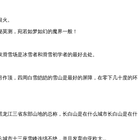
银火。
秘莫测，宛若如梦如幻的魔界一般！
泉滑雪场是冰雪者和滑雪初学者的最好去处。
月作顶，四周白雪皑皑的雪山是最好的屏障，在零下几十度的环
黑龙江三省东部山地的总称，长白山是在什么城市长白山是在什
市十三座雪峰连绵不绝，并且发育由亚欧大...