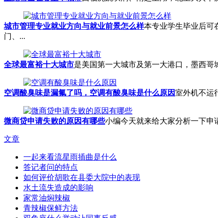
城市管理专业就业方向与就业前景怎么样
本专业学生毕业后可
门、...
全球最富裕十大城市
是美国第一大城市及第一大港口，墨西哥城
空调酸臭味是漏氟了吗，空调有酸臭味是什么原因
室外机不运
微商贷申请失败的原因有哪些
小编今天就来给大家分析一下申请
文章
一起来看流星雨插曲是什么
答记者问的特点
如何评价胡歌在县委大院中的表现
水土流失造成的影响
家常油焖辣椒
青辣椒保鲜方法