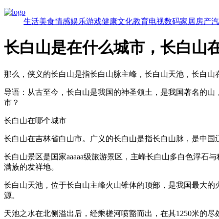
生活
美食
情感
娱乐
游戏
健康
文化
教育
电视
数码
家居
房产
汽
长白山是在什么城市，长白山
那么，侠义的长白山是指长白山脉主峰，长白山天池，长白山
导语：从古至今，长白山是我国的神圣领土，是我国著名的山
市？
长白山在哪个城市
长白山在吉林省白山市。广义的长白山是指长白山脉，是中国
长白山景区是国家aaaaa级旅游景区，主峰长白山多白色浮石
满族的发祥地。
长白山天池，位于长白山主峰火山锥体的顶部，是我国最大的
源。
天池之水在北侧溢出后，经乘槎河喷豁而出，在其1250米的