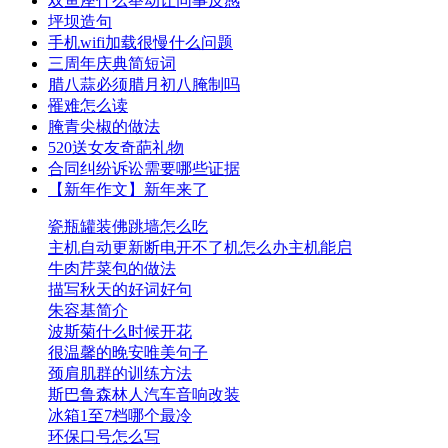
双鱼座什么举动让同事反感
坪坝造句
手机wifi加载很慢什么问题
三周年庆典简短词
腊八蒜必须腊月初八腌制吗
罹难怎么读
腌青尖椒的做法
520送女友奇葩礼物
合同纠纷诉讼需要哪些证据
【新年作文】新年来了
瓷瓶罐装佛跳墙怎么吃
主机自动更新断电开不了机怎么办主机能启
牛肉芹菜包的做法
描写秋天的好词好句
朱容基简介
波斯菊什么时候开花
很温馨的晚安唯美句子
颈肩肌群的训练方法
斯巴鲁森林人汽车音响改装
冰箱1至7档哪个最冷
环保口号怎么写