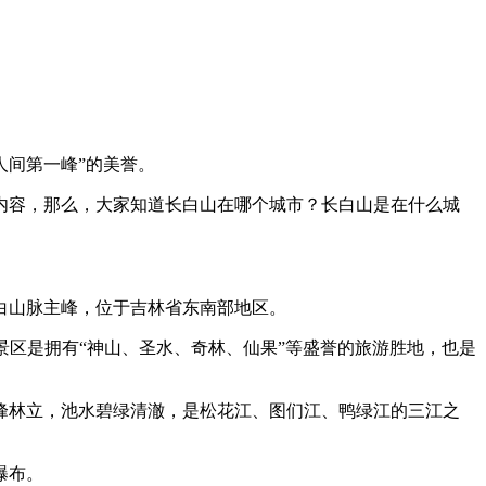
人间第一峰”的美誉。
内容，那么，大家知道长白山在哪个城市？长白山是在什么城
白山脉主峰，位于吉林省东南部地区。
。景区是拥有“神山、圣水、奇林、仙果”等盛誉的旅游胜地，也是
峰林立，池水碧绿清澈，是松花江、图们江、鸭绿江的三江之
瀑布。