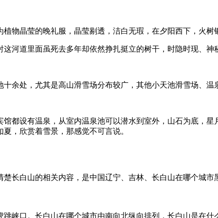
为植物晶莹的晚礼服，晶莹剔透，洁白无瑕，在夕阳西下，火树
衬这河道里面虽死去多年却依然挣扎挺立的树干，时隐时现、神
地十余处，尤其是高山滑雪场分布较广，其他小天池滑雪场、温
宾馆都设有温泉，从室内温泉池可以潜水到室外，山石为底，星
如夏，欣赏着雪景，那感觉不可言说。
清楚长白山的相关内容，是中国辽宁、吉林、长白山在哪个城市
跳峡口。长白山在哪个城市由南向北纵向排列，长白山是在什么城