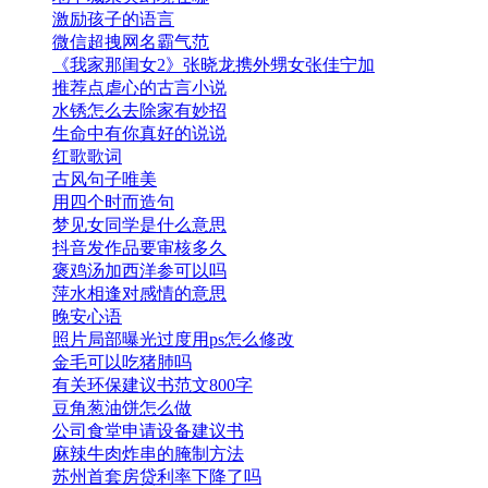
激励孩子的语言
微信超拽网名霸气范
《我家那闺女2》张晓龙携外甥女张佳宁加
推荐点虐心的古言小说
水锈怎么去除家有妙招
生命中有你真好的说说
红歌歌词
古风句子唯美
用四个时而造句
梦见女同学是什么意思
抖音发作品要审核多久
褒鸡汤加西洋参可以吗
萍水相逢对感情的意思
晚安心语
照片局部曝光过度用ps怎么修改
金毛可以吃猪肺吗
有关环保建议书范文800字
豆角葱油饼怎么做
公司食堂申请设备建议书
麻辣牛肉炸串的腌制方法
苏州首套房贷利率下降了吗