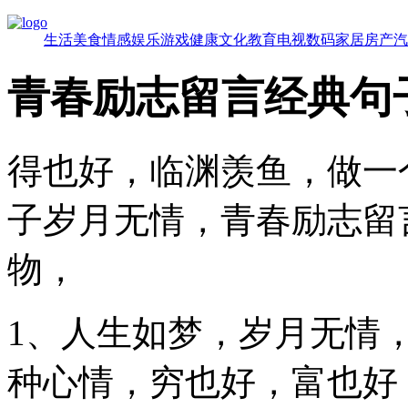
生活
美食
情感
娱乐
游戏
健康
文化
教育
电视
数码
家居
房产
汽
青春励志留言经典句
得也好，临渊羡鱼，做一
子岁月无情，青春励志留
物，
1、人生如梦，岁月无情
种心情，穷也好，富也好