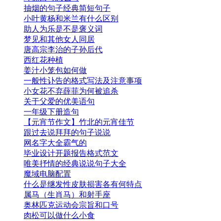
抽烟的句子经典简短句子
小叶黄杨和米兰有什么区别
助人为乐是不是褒义词
梦见和其他女人同居
唐高宗李治的子孙后代
西红花种植
姜汁小笼包如何做
一般性讣告的格式写法及注意事项
小女花不弃薛菲为何被追杀
关于父爱的优美语句
一年级下册造句
【元宵节作文】竹北的元宵佳节
跟过去说拜拜的句子说说
网名字大全霸气的
毕业设计开题报告格式范文
唯美抒情的经典说说句子大全
魔域电脑配置
什么是继发性皮肤损害各有何特点
属马（生肖马）和射手座
奥林匹克运动会宗旨和口号
肉松可以做什么小食