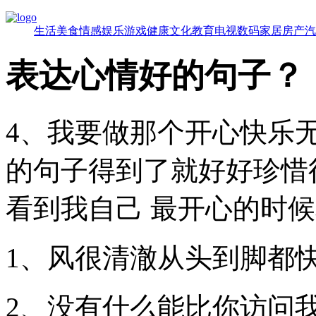
生活
美食
情感
娱乐
游戏
健康
文化
教育
电视
数码
家居
房产
汽
表达心情好的句子？
4、我要做那个开心快乐
的句子得到了就好好珍惜
看到我自己 最开心的时
1、风很清澈从头到脚都
2、没有什么能比你访问