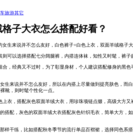
车
旅游
其它
绒格子大衣怎么搭配好看？
的女生来说并不怎么友好，白色裤子+白色上衣，双面羊绒格子
下装则可以选择搭配七分阔腿裤，内搭连体袜，知性又时髦，裤子
的组合，经典又不过时，为了彰显身材，个人建议搭配修身的黑色
的女生来说并不怎么友好，所以在内搭上尽量做到提亮肤色，而
+裸靴，则时髦个性化一点。
白色上衣，搭配灰色双面羊绒大衣，用珍珠项链点缀，高级大方又
单的搭配，灰色的双面羊绒大衣搭配灰色针织毛衣，简单大方，
子那样干练，比如搭配秋冬季节的流行单品百褶裙，选择同色系