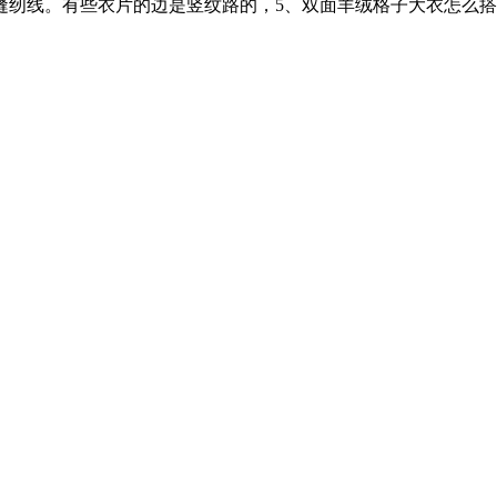
缝纫线。有些衣片的边是竖纹路的，5、双面羊绒格子大衣怎么