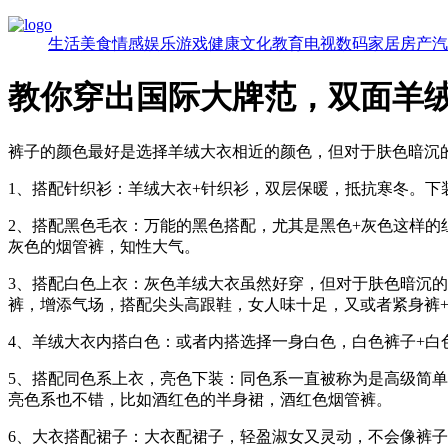
生活
美食
情感
娱乐
游戏
健康
文化
教育
电视
数码
家居
房产
汽
教你穿出国际大牌范，双面羊
裤子的颜色最好是选择羊绒大衣相近的颜色，但对于肤色暗沉
1、搭配针织衫：羊绒大衣+针织衫，双层保暖，抵抗寒冬。
2、搭配黑色毛衣：万能的黑色搭配，尤其是黑色+灰色这样
灰色的烟管裤，知性大气。
3、搭配白色上衣：灰色羊绒大衣虽然好穿，但对于肤色暗沉
裤，增添气场，搭配尖头高跟鞋，女人味十足，又或者紧身裤
4、羊绒大衣内搭白色：或者内搭选择一身白色，白色裤子+
5、搭配同色系上衣，亮色下装：同色系一直被称为是高级简
亮色系也不错，比如酒红色的半身裙，酒红色烟管裤。
6、大衣搭配裙子：大衣配裙子，轻盈淑女又灵动，不会像裤