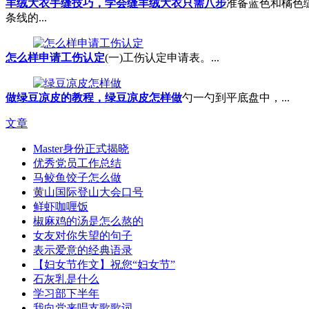
羊绒大衣手缝技巧，学会缝羊绒大衣只需八步
准备蓝色和橘色
条线的...
怎么样申请工伤认定
(一)工伤认定申请表。...
做绿豆凉皮的教程，绿豆凉皮怎样做
勺一勺到平底盘中，...
文章
Master身份正式揭晓
优秀党员工作总结
马鲛鱼饺子怎么做
黄山国际登山大会口号
鲜虾咖喱饭
椒麻鸡的汤是怎么熬的
女友对你失望的句子
表示爱意的经典语录
【妇女节作文】祝您“妇女节”
石灰乳是什么
学习部下半年
我向党来唱支歌歌词