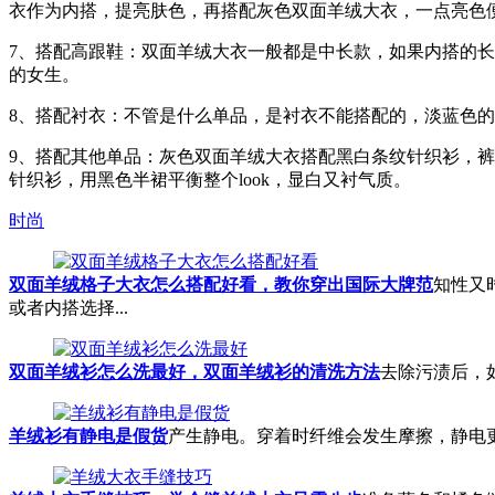
衣作为内搭，提亮肤色，再搭配灰色双面羊绒大衣，一点亮色便惊
7、搭配高跟鞋：双面羊绒大衣一般都是中长款，如果内搭的
的女生。
8、搭配衬衣：不管是什么单品，是衬衣不能搭配的，淡蓝色
9、搭配其他单品：灰色双面羊绒大衣搭配黑白条纹针织衫，
针织衫，用黑色半裙平衡整个look，显白又衬气质。
时尚
双面羊绒格子大衣怎么搭配好看，教你穿出国际大牌范
知性又
或者内搭选择...
双面羊绒衫怎么洗最好，双面羊绒衫的清洗方法
去除污渍后，
羊绒衫有静电是假货
产生静电。穿着时纤维会发生摩擦，静电更