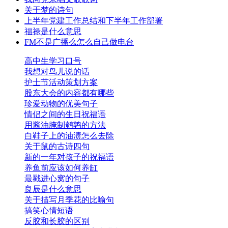
关于梦的诗句
上半年党建工作总结和下半年工作部署
福禄是什么意思
FM不是广播么怎么自己做电台
高中生学习口号
我想对鸟儿说的话
护士节活动策划方案
股东大会的内容都有哪些
珍爱动物的优美句子
情侣之间的生日祝福语
用酱油腌制鹌鹑的方法
白鞋子上的油渍怎么去除
关于鼠的古诗四句
新的一年对孩子的祝福语
养鱼前应该如何养缸
最戳进心窝的句子
良辰是什么意思
关于描写月季花的比喻句
搞笑心情短语
反胶和长胶的区别