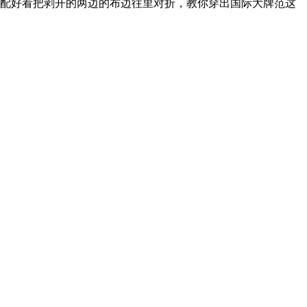
搭配好看把剥开的两边的布边往里对折，教你穿出国际大牌范这